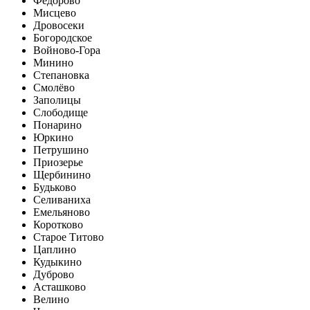
Фёдорово
Мисцево
Дровосеки
Богородское
Войново-Гора
Минино
Степановка
Смолёво
Заполицы
Слободище
Понарино
Юркино
Петрушино
Приозерье
Щербинино
Будьково
Селиваниха
Емельяново
Коротково
Старое Титово
Цаплино
Кудыкино
Дуброво
Асташково
Велино