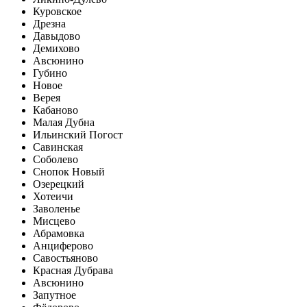
Куровское
Дрезна
Давыдово
Демихово
Авсюнино
Губино
Новое
Верея
Кабаново
Малая Дубна
Ильинский Погост
Савинская
Соболево
Снопок Новый
Озерецкий
Хотеичи
Заволенье
Мисцево
Абрамовка
Анциферово
Савостьяново
Красная Дубрава
Авсюнино
Запутное