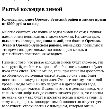
Рытьё колодцев зимой
Колодец под ключ Орехово-Зуевский район в зимнее время
от 6000 руб за кольцо
Многие считают, что копка колодца зимой не самая лучшая
идея и очень невыгодная, а также сложная. На самом деле,
выкопать колодец под ключ зимой
, тем более в
Орехово-
Зуево и Орехово-Зуевском районе
, очень даже правильно и
это врем года дает множество плюсов для копки, и
дальнейшего пользования колодцем.
Начнем с того, что рытье колодцев зимой будет сложнее, так
как грунт будет более капризный и больше сложности будет
из-за слоя снега. Тем не менее, если при копке вы доберетесь
до обильного источника чистой воды, то она у вас будет
постоянно и никуда не пропадет. Это все потому, что зимой
уровень воды очень низко падает, а в другое время года,
наоборот поднимается. Исходя из этого и делаем вывод, что
если смогли добраться до самого низкого уровня, то с весны
по осень, она у вас будет в достатке всегда и долгие годы. К
тому же, при рытье колодцев зимой полностью отсутствует
вероятность столкновения с плывуном, который очень