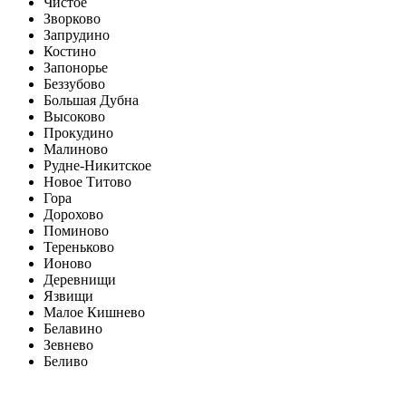
Чистое
Зворково
Запрудино
Костино
Запонорье
Беззубово
Большая Дубна
Высоково
Прокудино
Малиново
Рудне-Никитское
Новое Титово
Гора
Дорохово
Поминово
Тереньково
Ионово
Деревнищи
Язвищи
Малое Кишнево
Белавино
Зевнево
Беливо