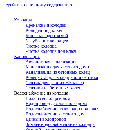
Перейти к основному содержанию
Колодцы
Дренажный колодец
Колодец под ключ
Копка колодца зимой
Углубление колодцев
Чистка колодца
Чистка колодца под ключ
Канализация
Автономная канализация
Канализация для частного дома
Канализация из бетонных колец
Кольца ЖБ для колодца или септика
Септик для дачи из ЖБ колец
Септики из бетонных колец
Водоснабжение из колодца
Вода из колодца в дом
Водопровод для частного дома
Водоснабжение из колодца под ключ
Водоснабжение частного дома
Дачный водопровод
Зимнее водоснабжение из колодца
Зимний водопровод на даче