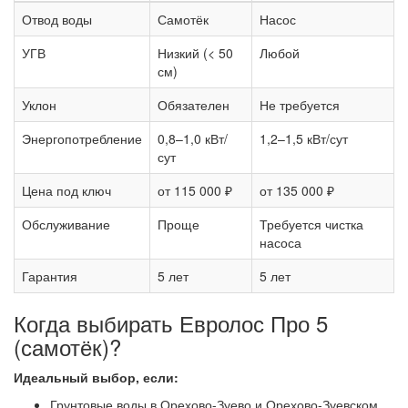
Отвод воды
Самотёк
Насос
УГВ
Низкий (< 50
Любой
см)
Уклон
Обязателен
Не требуется
Энергопотребление
0,8–1,0 кВт/
1,2–1,5 кВт/сут
сут
Цена под ключ
от 115 000 ₽
от 135 000 ₽
Обслуживание
Проще
Требуется чистка
насоса
Гарантия
5 лет
5 лет
Когда выбирать Евролос Про 5
(самотёк)?
Идеальный выбор, если:
Грунтовые воды в Орехово-Зуево и Орехово-Зуевском