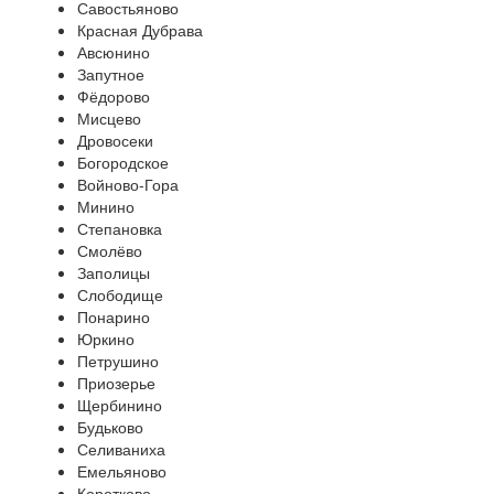
Савостьяново
Красная Дубрава
Авсюнино
Запутное
Фёдорово
Мисцево
Дровосеки
Богородское
Войново-Гора
Минино
Степановка
Смолёво
Заполицы
Слободище
Понарино
Юркино
Петрушино
Приозерье
Щербинино
Будьково
Селиваниха
Емельяново
Коротково