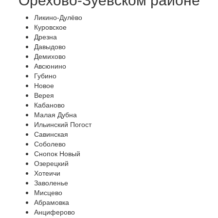
Ликино-Дулёво
Куровское
Дрезна
Давыдово
Демихово
Авсюнино
Губино
Новое
Верея
Кабаново
Малая Дубна
Ильинский Погост
Савинская
Соболево
Снопок Новый
Озерецкий
Хотеичи
Заволенье
Мисцево
Абрамовка
Анциферово