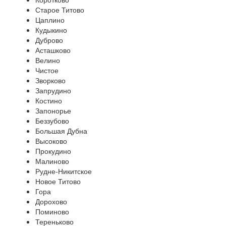
Старое Титово
Цаплино
Кудыкино
Дуброво
Асташково
Велино
Чистое
Зворково
Запрудино
Костино
Запонорье
Беззубово
Большая Дубна
Высоково
Прокудино
Малиново
Рудне-Никитское
Новое Титово
Гора
Дорохово
Поминово
Тереньково