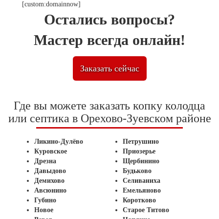
Остались вопросы?
Мастер всегда онлайн!
Заказать сейчас
Где вы можете заказать копку колодца
или септика в Орехово-Зуевском районе
Ликино-Дулёво
Петрушино
Куровское
Приозерье
Дрезна
Щербинино
Давыдово
Будьково
Демихово
Селиваниха
Авсюнино
Емельяново
Губино
Коротково
Новое
Старое Титово