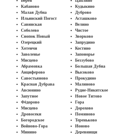
Верея
Цаплино
Кабаново
Кудыкино
Малая Дубна
Дуброво
Ильинский Погост
Асташково
Савинская
Велино
Соболево
Чистое
Снопок Новый
Зворково
Озерецкий
Запрудино
Хотеичи
Костино
Заволенье
Запонорье
Мисцево
Беззубово
Абрамовка
Большая Дубна
Анциферово
Высоково
Савостьяново
Прокудино
Красная Дубрава
Малиново
Авсюнино
Рудне-Никитское
Запутное
Новое Титово
Фёдорово
Гора
Мисцево
Дорохово
Дровосеки
Поминово
Богородское
Тереньково
Войново-Гора
Ионово
Минино
Деревнищи