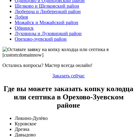
Одинцово и Одинцовский район
Щелково и Щелковский район
Люберцы и Люберецкий район
Лобня
Можайск и Можайский район
Обнинск
Луховицы и Луховицкий район
Орехово-зуевский район
Остались вопросы? Мастер всегда онлайн!
Заказать сейчас
Где вы можете заказать копку колодца
или септика в Орехово-Зуевском
районе
Ликино-Дулёво
Куровское
Дрезна
Давыдово