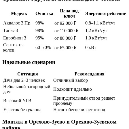
Цена под
Модель
Очистка
Энергопотребление
ключ
Аквалос 3 Пр
98%
0,8–1,1 кВт/сут
от 92 000 ₽
Топас 3
98%
1,2 кВт/сут
от 110 000 ₽
Евробион 3
95%
1,0 кВт/сут
от 88 000 ₽
Септик из
60–70%
0 кВт
от 65 000 ₽
колец
Идеальные сценарии
Ситуация
Рекомендация
Дача для 2–3 человек
Отличный выбор
Небольшой загородный
Подходит идеально
дом
Принудительный отвод решает
Высокий УГВ
проблему
Участок без уклона
Насос обеспечивает отвод
Монтаж в Орехово-Зуево и Орехово-Зуевском
районе