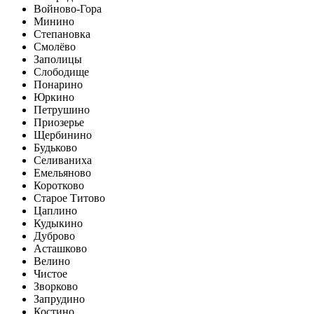
Войново-Гора
Минино
Степановка
Смолёво
Заполицы
Слободище
Понарино
Юркино
Петрушино
Приозерье
Щербинино
Будьково
Селиваниха
Емельяново
Коротково
Старое Титово
Цаплино
Кудыкино
Дуброво
Асташково
Велино
Чистое
Зворково
Запрудино
Костино