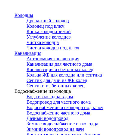
Перейти
к
Колодцы
основному
Дренажный колодец
содержанию
Колодец под ключ
Копка колодца зимой
Углубление колодцев
Чистка колодца
Чистка колодца под ключ
Канализация
Автономная канализация
Канализация для частного дома
Канализация из бетонных колец
Кольца ЖБ для колодца или септика
Септик для дачи из ЖБ колец
Септики из бетонных колец
Водоснабжение из колодца
Вода из колодца в дом
Водопровод для частного дома
Водоснабжение из колодца под ключ
Водоснабжение частного дома
Дачный водопровод
Зимнее водоснабжение из колодца
Зимний водопровод на даче
Копка траншеи под водоснабжение