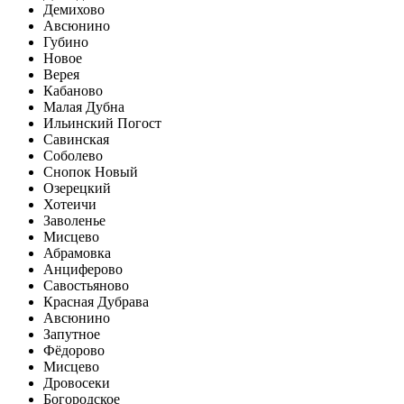
Демихово
Авсюнино
Губино
Новое
Верея
Кабаново
Малая Дубна
Ильинский Погост
Савинская
Соболево
Снопок Новый
Озерецкий
Хотеичи
Заволенье
Мисцево
Абрамовка
Анциферово
Савостьяново
Красная Дубрава
Авсюнино
Запутное
Фёдорово
Мисцево
Дровосеки
Богородское