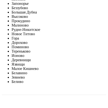
Запонорье
Беззубово
Большая Дубна
Высоково
Прокудино
Малиново
Рудне-Никитское
Новое Титово
Гора
Дорохово
Поминово
Тереньково
Ионово
Деревнищи
Язвищи
Малое Кишнево
Белавино
Зевнево
Беливо